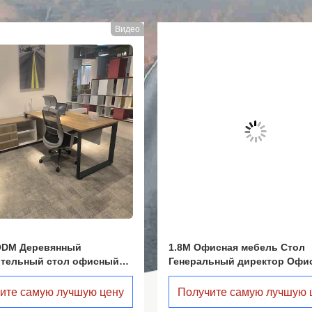
Видео
ODM Деревянный
1.8M Офисная мебель Стол
ительный стол офисный
Генеральный директор Офи
сс исполнительный стол
Исполнительный офис Стол
кабинетом
ите самую лучшую цену
Получите самую лучшую 