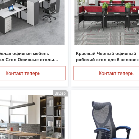
белая офисная мебель
Красный Черный офисный
ал Стол Офисные столы
рабочий стол для 6 человек
е место с ящиком
Контакт теперь
Контакт теперь
Видео
81,6-дюймовая звукоизоляционная общественная автоматическая анти- будочка стручка офиса
звукоизоляционный металл стручка офиса 2300Хмм легкий устанавливает будочку конфиденциальности офиса