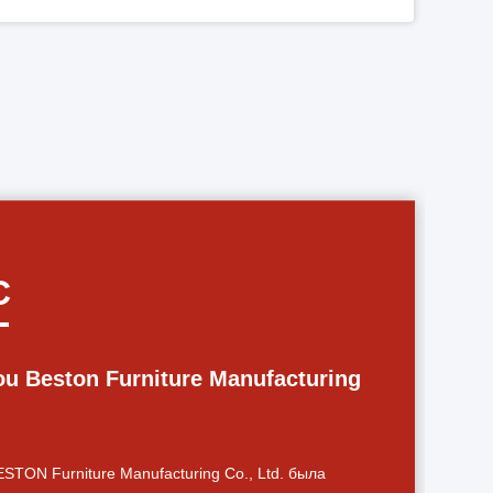
Толщина таблицы 25мм Адвокатуры мраморного деревянного зерна современная 47,2 дюйма
Стулья и таблица адвокатского сословия таблицы диаметра 550мм круглые золотые для живущей комнаты
Изогнутый размер стен перегородки офиса портативным белым подгонянный цветом
Стены перегородки доказательства белых деревянных рассекателей стены офиса ядровые
С
u Beston Furniture Manufacturing
TON Furniture Manufacturing Co., Ltd. была