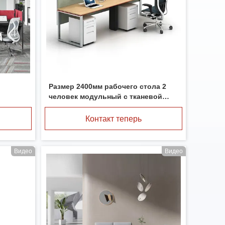
Размер 2400мм рабочего стола 2
человек модульный с тканевой
перегородкой
Контакт теперь
Видео
Видео
Стручок офиса акустической телефонной будки 42,3 дюймов красный одиночный 2000ХММ портативный
Телефонная будка звукоизоляционного зеленого цвета стручка телефона офиса модульная для встречи частного звонка