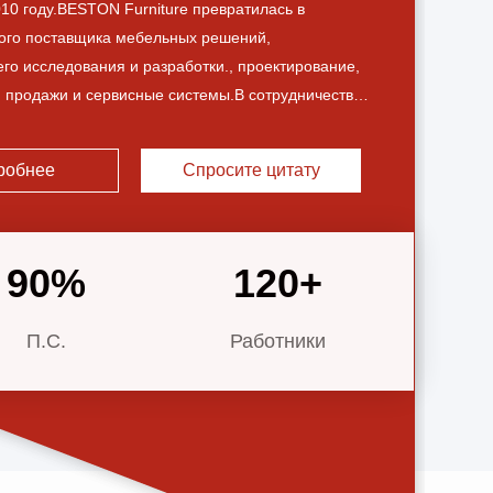
010 году.BESTON Furniture превратилась в
ого поставщика мебельных решений,
о исследования и разработки., проектирование,
, продажи и сервисные системы.В сотрудничестве
тнерами мы построили 20 000 м2
ьной производственной базы и 4000 м2
робнее
Спросите цитату
 зала на основе сценария.мы придерживаемся
 чистых стандартов производства, предоставляя
обретению к...
90
%
120
+
П.С.
Работники