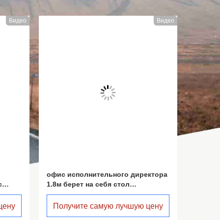
Видео
Видео
офис исполнительного директора
L-обра
с
1.8м берет на себя стол
настра
 с
исполнительного директора
прочно
формы деревянного цвета зерна л
цену
Получите самую лучшую цену
Полу