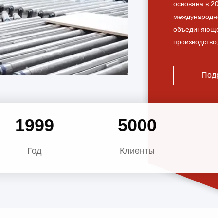
основана в 2
международн
объединяющег
производство
с нашими пар
интеллектуал
Под
выставочного
экологически
услуги по при
2010
5000
Год
Клиенты