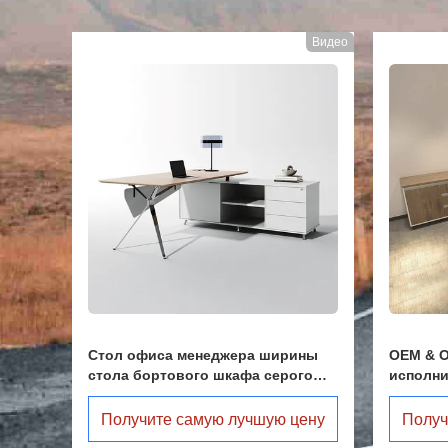
Видео
Видео
фиса
Стол офиса менеджера ширины
OEM & 
ую
стола бортового шкафа серого
исполн
исполнительного подгонянный
стол Бо
1800мм
ену
Получите самую лучшую цену
Получ