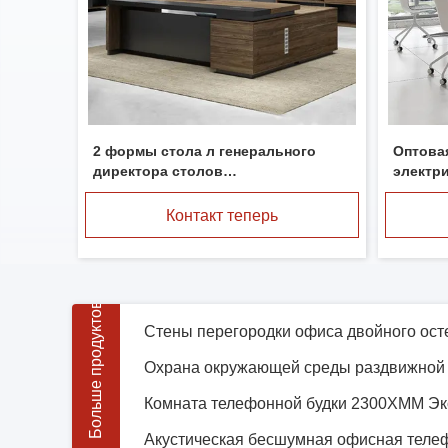
2 формы стола л генерального
Оптовая
директора столов
электр
исполнительного офиса метров
высоте
50мм с бортовым шкафом
Контакт теперь
Больше продуктов