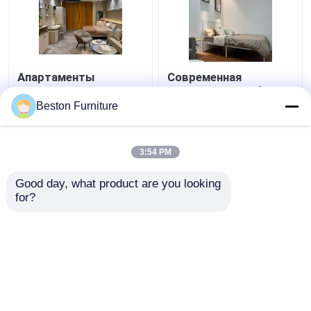
Апартаменты
Современная
Комната Спальня
гостиничная мебель
Комплект Дерево 5
поставщики квартира
Beston Furniture
Звездочный Отель
роскошные King Size
Мебель для Спальни
спальные комплекты
Лучшая цена
Лучшая цена
3:54 PM
контактные
контактные
Good day, what product are you looking 
for?
данные
данные
Осмотрите больше
Главная страница
Карта сайта
контактные данные
Desktop Site