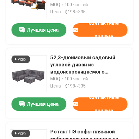
токсический
MOQ：100 частей
Цена：$198~335
Экскурсия по заводу
контактные
Лучшая цена
данные
Контроль качества
Свяжитесь с нами
52,3-дюймовый садовый
угловой диван из
водонепроницаемого
Новости
полиэстера
MOQ：100 частей
Цена：$198~335
Случаи
контактные
Лучшая цена
данные
Блог
Ротанг ПЭ софы пляжной
Офисные рабочие столы
мебели круглого салона на