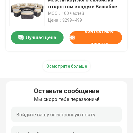
открытом воздухе Вашабле
MOQ：100 частей
Столы управленческого офиса
Цена：$299~499
контактные
Стол высоты офиса регулируемый
Лучшая цена
данные
стул офиса сетки
Осмотрите больше
Комплекты для гостиничных спален
Оставьте сообщение
Офисные деревянные шкафы для документов
Мы скоро тебе перезвоним!
Складная тренируя таблица
стол переговоров офиса