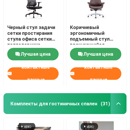
Черный стул задачи
Коричневый
сетки простирания
эргономичный
стула офиса сетки
подъемный стул
подголовника
вращающийся
высокий
кожаный кресло
Лучшая цена
Лучшая цена
контактные
контактные
данные
данные
Комплекты для гостиничных спален
(31)