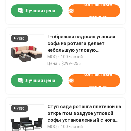
контактные
Лучшая цена
данные
L-образная садовая угловая
софа из ротанга делает
небольшую угловую
водостойкую садовую мебель
MOQ：100 частей
Цена：$299~255
контактные
Лучшая цена
данные
Стул сада ротанга плетеной на
открытом воздухе угловой
софы установленный с ногами
металла
MOQ：100 частей