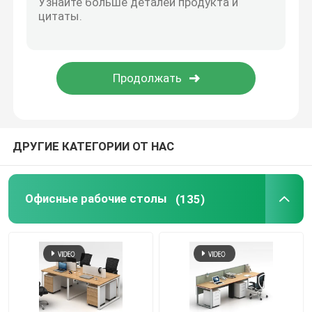
Диван для офисной мебели
Стойка регистрации офиса
Современные столы компьютера
ДРУГИЕ КАТЕГОРИИ ОТ НАС
стены раздела офиса
Офисные рабочие столы
(135)
Набор табуретки таблицы Адвокатуры
Звукоизоляционный стручок офиса
На открытом воздухе угловой набор софы