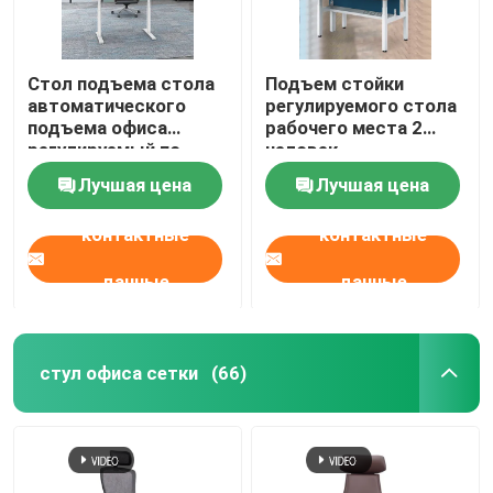
Стол подъема стола
Подъем стойки
автоматического
регулируемого стола
подъема офиса
рабочего места 2
регулируемый по
человек
высоте деревянный
электрический сидит
Лучшая цена
Лучшая цена
электрический
автоматический
стоящий
контактные
контактные
данные
данные
стул офиса сетки
(66)