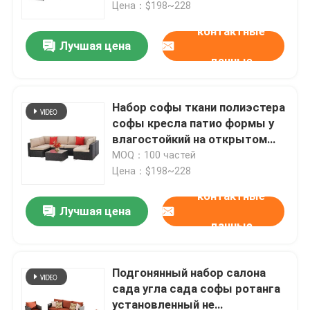
Цена：$198~228
контактные
Лучшая цена
данные
Набор софы ткани полиэстера
софы кресла патио формы у
влагостойкий на открытом
воздухе
MOQ：100 частей
Цена：$198~228
контактные
Лучшая цена
Домой
данные
Продукция
Подгонянный набор салона
сада угла сада софы ротанга
установленный не
О нас