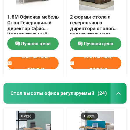
1.8M Офисная мебель
2 формы стола л
Стол Генеральный
генерального
директор Офис
директора столов
Исполнительный
исполнительного
офис Стол с
офиса метров 50мм с
Лучшая цена
Лучшая цена
кабинетом
бортовым шкафом
контактные
контактные
данные
данные
Стол высоты офиса регулируемый
(24)