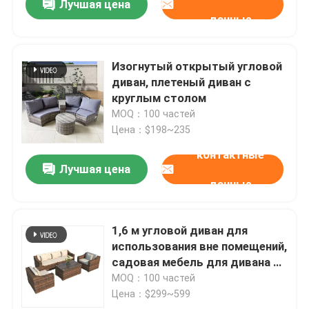
Лучшая цена
данные
Изогнутый открытый угловой
диван, плетеный диван с
круглым столом
MOQ：100 частей
Цена：$198~235
контактные
Лучшая цена
данные
1,6 м угловой диван для
использования вне помещений,
садовая мебель для дивана в
разрезе
MOQ：100 частей
Цена：$299~599