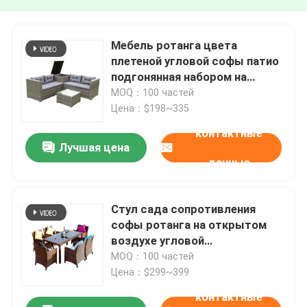
Мебель ротанга цвета
плетеной угловой софы патио
подгонянная набором на
открытом воздухе
MOQ：100 частей
Цена：$198~335
контактные
Лучшая цена
данные
Стул сада сопротивления
софы ротанга на открытом
воздухе угловой
установленный
MOQ：100 частей
водоустойчивый высокий
Цена：$299~399
УЛЬТРАФИОЛЕТОВЫЙ
контактные
современный