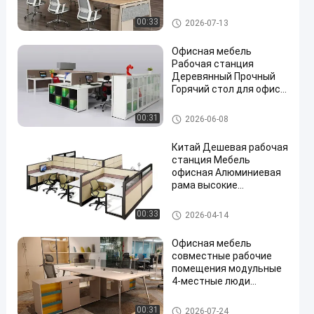
меламиновой плиты и
модульной офисной
Офисные рабочие столы
00:33
2026-07-13
мебелью с
алюминиевым каркасом
Офисная мебель
Рабочая станция
Деревянный Прочный
Горячий стол для офиса
Продажа Персонал
Компьютерный стол
Офисные рабочие столы
00:31
2026-06-08
Китай Дешевая рабочая
станция Мебель
офисная Алюминиевая
рама высокие
перегородки
Модульный офисный
Офисные рабочие столы
00:33
2026-04-14
стол
Офисная мебель
совместные рабочие
помещения модульные
4-местные люди
открытый офисный стол
Офисные рабочие столы
00:31
2026-07-24