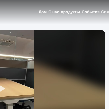
Дом
О нас
продукты
События
Свя