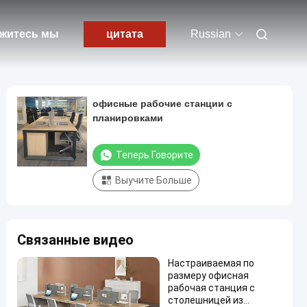
житесь мы
цитата
Russian
офисные рабочие станции с
планировками
Теперь Говорите
Выучите Больше
Связанные видео
Настраиваемая по
размеру офисная
рабочая станция с
столешницей из