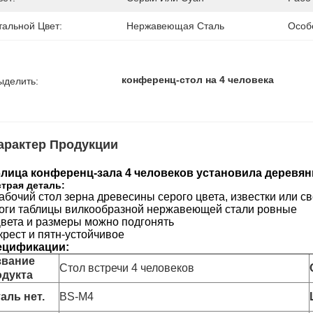
тальной Цвет:
Нержавеющая Сталь
Особ
конференц-стол на 4 человека
ыделить:
арактер Продукции
лица конференц-зала 4 человеков установила деревя
трая деталь:
абочий стол зерна древесины серого цвета, известки или св
ноги таблицы вилкообразной нержавеющей стали ровные
Цвета и размеры можно подгонять
скрест и пятн-устойчивое
ецификации:
звание
Стол встречи 4 человеков
одукта
аль нет.
BS-M4