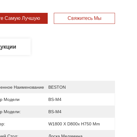
те Самую Лучшую Цену
Свяжитесь Мы
дукции
енное Наименование
BESTON
р Модели
BS-M4
р Модели:
BS-M4
ер:
W1800 X D800x H750 Mm
чий Стол:
Доска Меламина