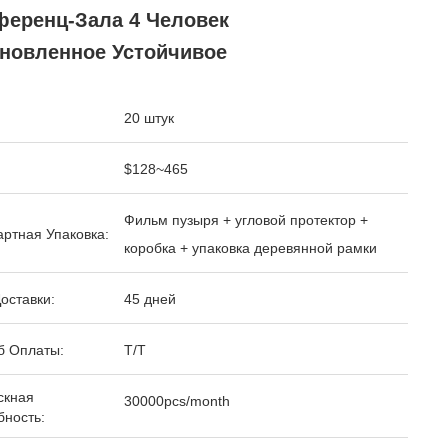
ференц-Зала 4 Человек
ановленное Устойчивое
20 штук
$128~465
Фильм пузыря + угловой протектор +
ртная Упаковка:
коробка + упаковка деревянной рамки
оставки:
45 дней
б Оплаты:
T/T
скная
30000pcs/month
бность: