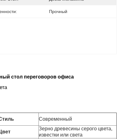
енности:
Прочный
нный стол переговоров офиса
ета
Стиль
Современный
Зерно древесины серого цвета,
Цвет
известки или света