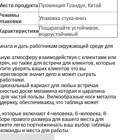
Место продукта
Провинция Гуандун, Китай
Режимы
Упаковка стука-вниз
упаковки
Поцарапайте устойчивое,
Характеристики
водоустойчивый
мната и дать работникам окружающей среде для
ьную атмосферу взаимодействуя с клиентами или
реч, но также для встречи для клиентов, которые
тите уверять ваших клиентов что вы
реговоров значит дело и может сыграть
работники.
нкциональный вариант для любых встречая
хностью доски меламина которая и царапина-
й для частой пользы. Вилкообразные ноги металла
держку, обеспечивающ что таблица может
которые включают 4-человека, 6-человека, 8-
ыборе правого размера для вашего места для
ожете легко портняжничать ваш выбор таблицы
 команды и места для работы.