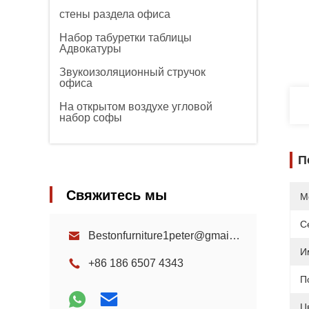
стены раздела офиса
Набор табуретки таблицы
Адвокатуры
Звукоизоляционный стручок
офиса
На открытом воздухе угловой
набор софы
П
Свяжитесь мы
М
С
Bestonfurniture1peter@gmail.com
И
+86 186 6507 4343
П
Ц