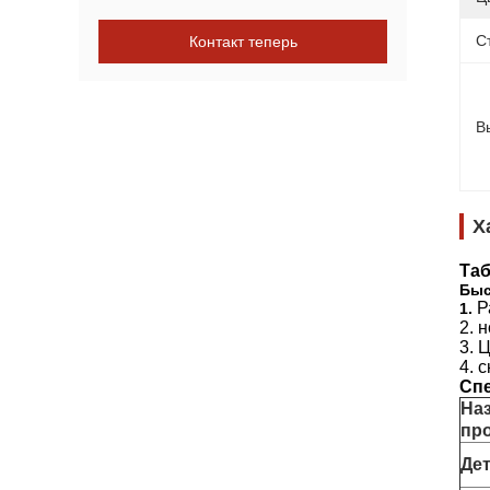
С
Контакт теперь
В
Х
Таб
Быс
Р
1.
2. 
3. 
4. 
Сп
На
пр
Дет