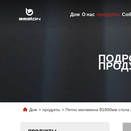
Дом
О нас
продукты
Соб
ПОДР
ПРОД
Дом
>
продукты
>
Пятно меламина В1800мм стола к
продукты