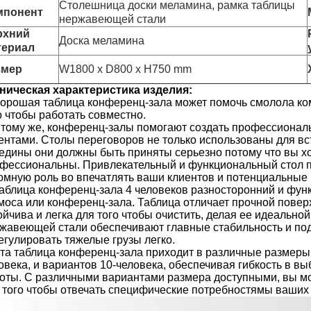
Столешница доски меламина, рамка таблицы
мпонент
нержавеющей стали
рхний
Доска меламина
териал
змер
W1800 x D800 x H750 mm
ническая характеристика изделия:
орошая таблица конференц-зала может помочь смолола ко
о чтобы работать совместно.
 тому же, конференц-залы помогают создать профессионал
ентами. Столы переговоров не только использованы для вст
едины они должны быть приняты серьезно потому что вы хо
фессиональны. Привлекательный и функциональный стол пе
омную роль во впечатлять ваши клиентов и потенциальные 
Таблица конференц-зала 4 человеков разносторонний и фу
моса или конференц-зала. Таблица отличает прочной повер
ойчива и легка для того чтобы очистить, делая ее идеально
жавеющей стали обеспечивают главные стабильность и под
егулировать тяжелые грузы легко.
та таблица конференц-зала приходит в различные размеры, 
овека, и вариантов 10-человека, обеспечивая гибкость в в
оты. С различными вариантами размера доступными, вы м
 того чтобы отвечать специфические потребностямы ваших