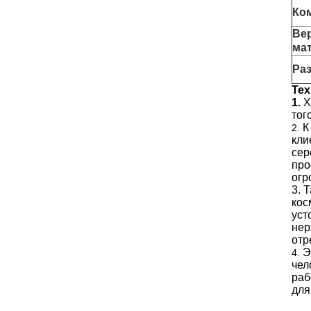
Ко
Ве
ма
Ра
Тех
1.
Х
тог
К
2.
кли
сер
про
огр
3. 
кос
уст
нер
отр
Э
4.
чел
раб
для