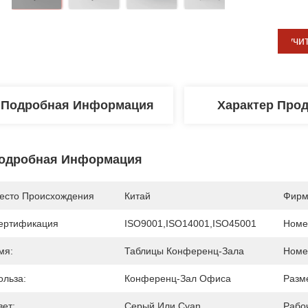
Получи
Подробная Информация
Характер Про
одробная Информация
есто Происхождения
Китай
Фирм
ертификация
ISO9001,ISO14001,ISO45001
Номе
мя:
Таблицы Конференц-Зала
Номе
ольза:
Конференц-Зал Офиса
Разм
вет:
Серый Или Cyan
Рабо