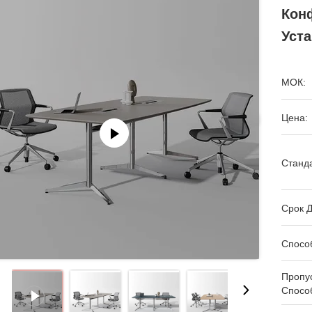
Кон
Уст
МОК:
Цена:
Станда
Срок Д
Спосо
Пропу
Спосо